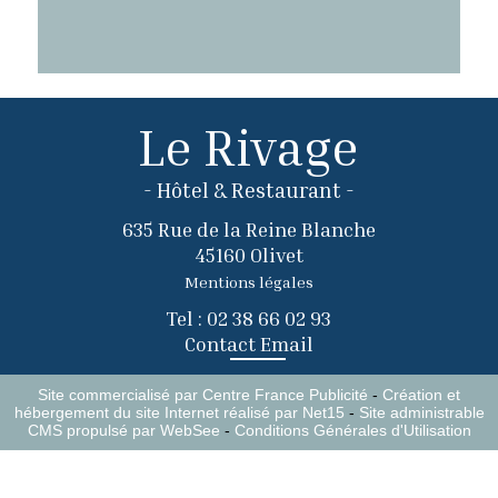
Le Rivage
- Hôtel & Restaurant -
635 Rue de la Reine Blanche
45160 Olivet
Mentions légales
Tel : 02 38 66 02 93
Contact Email
Site commercialisé par Centre France Publicité
-
Création et
hébergement du site Internet réalisé par Net15
-
Site administrable
CMS propulsé par WebSee
-
Conditions Générales d'Utilisation